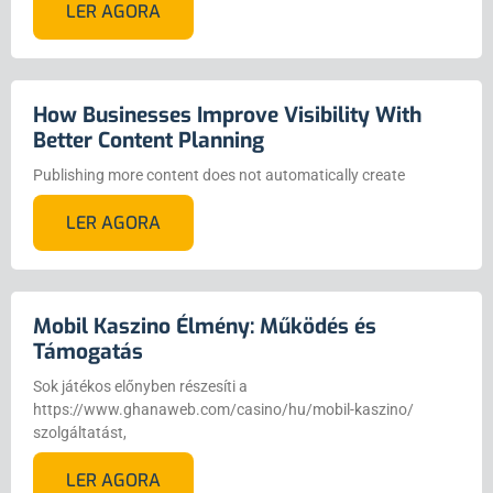
LER AGORA
How Businesses Improve Visibility With
Better Content Planning
Publishing more content does not automatically create
LER AGORA
Mobil Kaszino Élmény: Működés és
Támogatás
Sok játékos előnyben részesíti a
https://www.ghanaweb.com/casino/hu/mobil-kaszino/
szolgáltatást,
LER AGORA