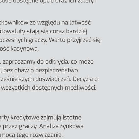
tkie dostępne opcje oraz ich zalety i
ytkowników ze względu na łatwość
ptowaluty stają się coraz bardziej
czesnych graczy. Warto przyjrzeć się
zność kasynową.
e, zapraszamy do odkrycia, co może
i, bez obaw o bezpieczeństwo
cześniejszych doświadczeń. Decyzja o
a wszystkich dostępnych możliwości.
rty kredytowe zajmują istotne
e przez graczy. Analiza rynkowa
mocą tego rozwiązania.