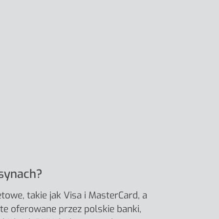
asynach?
owe, takie jak Visa i MasterCard, a
 te oferowane przez polskie banki,