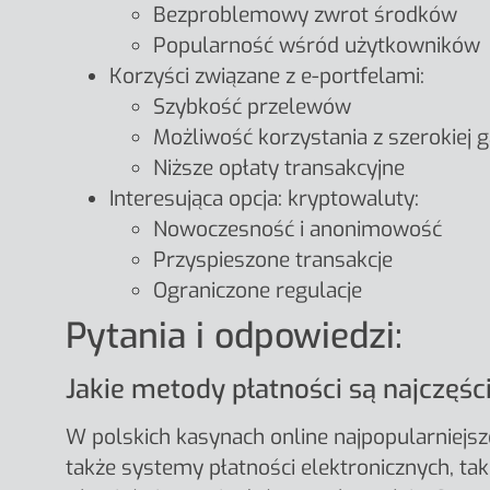
Bezproblemowy zwrot środków
Popularność wśród użytkowników
Korzyści związane z e-portfelami:
Szybkość przelewów
Możliwość korzystania z szerokiej
Niższe opłaty transakcyjne
Interesująca opcja: kryptowaluty:
Nowoczesność i anonimowość
Przyspieszone transakcje
Ograniczone regulacje
Pytania i odpowiedzi:
Jakie metody płatności są najczęśc
W polskich kasynach online najpopularniejsze
także systemy płatności elektronicznych, taki