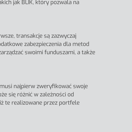
akich jak BLIK, który pozwala na
ierwsze, transakcje są zazwyczaj
odatkowe zabezpieczenia dla metod
 zarządzać swoimi funduszami, a także
 musi najpierw zweryfikować swoje
że się różnić w zależności od
 te realizowane przez portfele