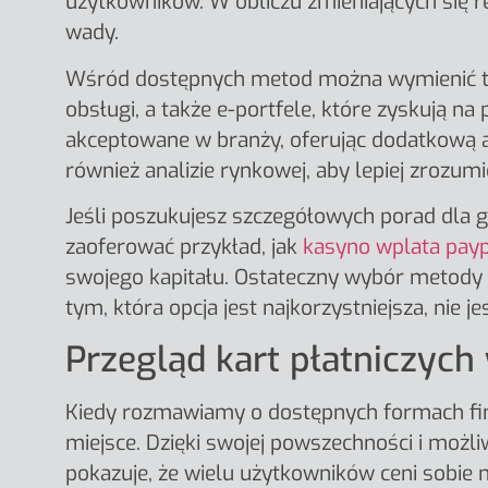
użytkowników. W obliczu zmieniających się re
wady.
Wśród dostępnych metod można wymienić tra
obsługi, a także e-portfele, które zyskują na
akceptowane w branży, oferując dodatkową a
również analizie rynkowej, aby lepiej zrozum
Jeśli poszukujesz szczegółowych porad dla 
zaoferować przykład, jak
kasyno wplata pay
swojego kapitału. Ostateczny wybór metody c
tym, która opcja jest najkorzystniejsza, ni
Przegląd kart płatniczych
Kiedy rozmawiamy o dostępnych formach fin
miejsce. Dzięki swojej powszechności i możl
pokazuje, że wielu użytkowników ceni sobie