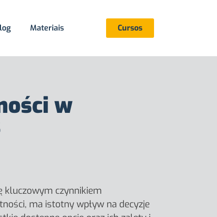
log
Materiais
Cursos
ności w
3
ię kluczowym czynnikiem
tności, ma istotny wpływ na decyzje