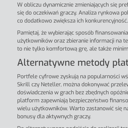
W obliczu dynamicznie zmieniających się pre
się do oczekiwań graczy. Analiza rynkowa po
co dodatkowo zwiększa ich konkurencyjność.
Pamiętaj, że wybierając sposób finansowania
użytkowników oraz zbieranie informacji na t
to nie tylko komfortową grę, ale także mini
Alternatywne metody płatn
Portfele cyfrowe zyskują na popularności wśr
Skrill czy Neteller, można dokonywać przele
doświadczenia w grach bez zbędnych opóźnień
platform zapewniają bezpieczeństwo finanso
wielu użytkowników. Warto zastanowić się na
bonusy dla aktywnych graczy.