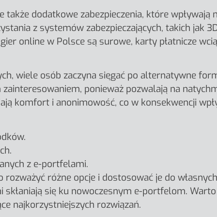
ale także dodatkowe zabezpieczenia, które wpływają
ystania z systemów zabezpieczających, takich jak 3
gier online w Polsce są surowe, karty płatnicze wcią
, wiele osób zaczyna sięgać po alternatywne formy,
m zainteresowaniem, ponieważ pozwalają na natychm
iają komfort i anonimowość, co w konsekwencji wpł
odków.
ch.
nych z e-portfelami.
rozważyć różne opcje i dostosować je do własnych
ni skłaniają się ku nowoczesnym e-portfelom. Warto
ce najkorzystniejszych rozwiązań.