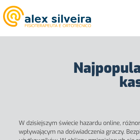
Najpopula
ka
W dzisiejszym świecie hazardu online, różn
wpływającym na doświadczenia graczy. Bezpie