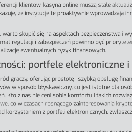
ferencji klientów, kasyna online muszą stale aktual
kazuje, że instytucje te proaktywnie wprowadzają i
, warto skupić się na aspektach bezpieczeństwa i wy
emat regulacji i zabezpieczeń powinno być priorytet
malizację ewentualnych ryzyk finansowych.
ości: portfele elektroniczne
ód graczy, oferując prostotę i szybką obsługę finan
wów w sposób błyskawiczny, co jest istotne dla os
. Kto z nas nie ceni sobie komfortu i takich rozwią
we, co w czasach rosnącego zainteresowania krypto
d korzystaniem z portfeli elektronicznych, zwłaszc