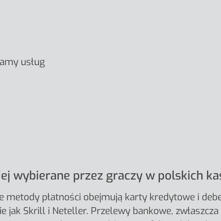
 gamy usług
iej wybierane przez graczy w polskich k
 metody płatności obejmują karty kredytowe i debet
e jak Skrill i Neteller. Przelewy bankowe, zwłaszcza