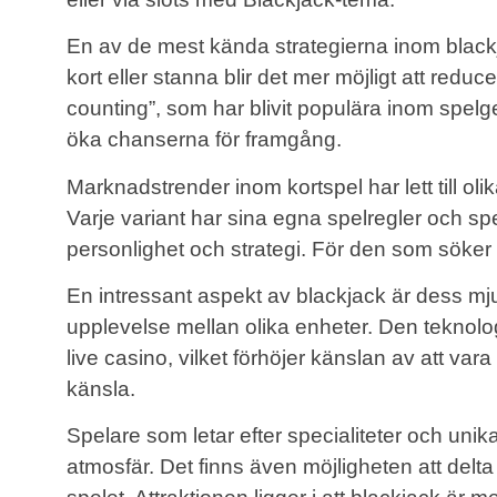
En av de mest kända strategierna inom blackja
kort eller stanna blir det mer möjligt att red
counting”, som har blivit populära inom spelg
öka chanserna för framgång.
Marknadstrender inom kortspel har lett till ol
Varje variant har sina egna spelregler och spe
personlighet och strategi. För den som söker
En intressant aspekt av blackjack är dess mju
upplevelse mellan olika enheter. Den teknolog
live casino, vilket förhöjer känslan av att var
känsla.
Spelare som letar efter specialiteter och uni
atmosfär. Det finns även möjligheten att delta 