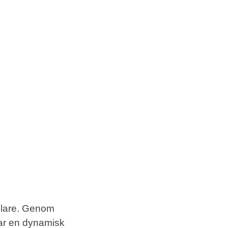
pelare. Genom
par en dynamisk