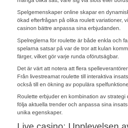
många olika sätt, vare sig via slots eller bord
Spelgemenskaper online skapar en dynamisk at
ökad efterfrågan på olika roulett variationer, 
casinon bättre anpassa sina erbjudanden.
Spelreglerna för roulette är både enkla och f
spelarna satsar på var de tror att kulan komme
färger, vilket gör varje runda oförutsägbar.
Det är värt att notera att flera spelleverantör
Från livestreamat roulette till interaktiva in
också till en ökning av populära spelfunktio
Roulette erbjuder en kombination av strategi
följa aktuella trender och anpassa sina insat
unika egenskaper.
Live casino: Upplevelsen a