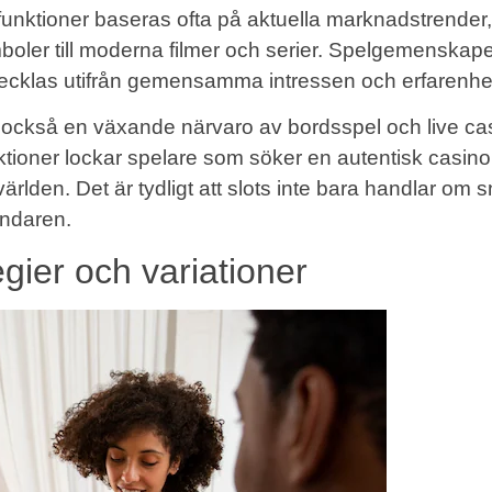
ktioner baseras ofta på aktuella marknadstrender, v
oler till moderna filmer och serier. Spelgemenskaper 
utvecklas utifrån gemensamma intressen och erfarenhe
nns också en växande närvaro av bordsspel och live ca
nktioner lockar spelare som söker en autentisk casin
lden. Det är tydligt att slots inte bara handlar om s
ändaren.
egier och variationer