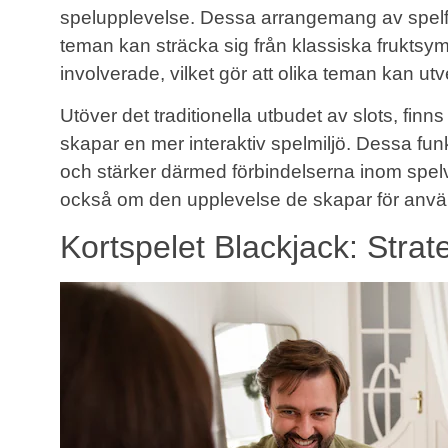
spelupplevelse. Dessa arrangemang av spelfun
teman kan sträcka sig från klassiska fruktsymb
involverade, vilket gör att olika teman kan 
Utöver det traditionella utbudet av slots, fi
skapar en mer interaktiv spelmiljö. Dessa fu
och stärker därmed förbindelserna inom spelvär
också om den upplevelse de skapar för anv
Kortspelet Blackjack: Strat