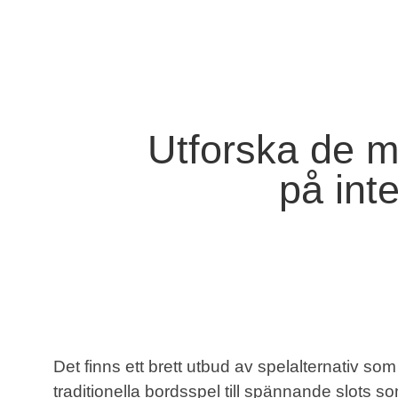
Utforska de m
på int
Det finns ett brett utbud av spelalternativ som
traditionella bordsspel till spännande slots 