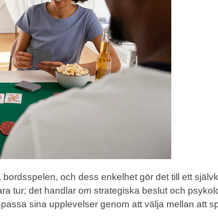
bordsspelen, och dess enkelhet gör det till ett självk
bara tur; det handlar om strategiska beslut och psyko
passa sina upplevelser genom att välja mellan att spel