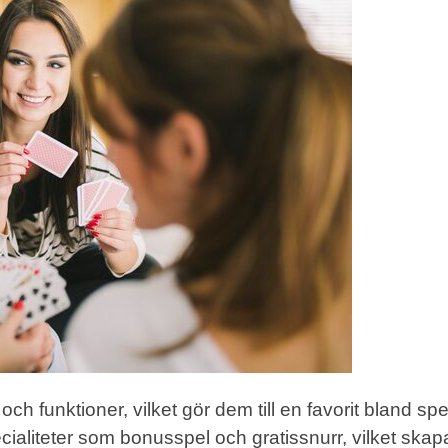
h funktioner, vilket gör dem till en favorit bland s
cialiteter som bonusspel och gratissnurr, vilket ska