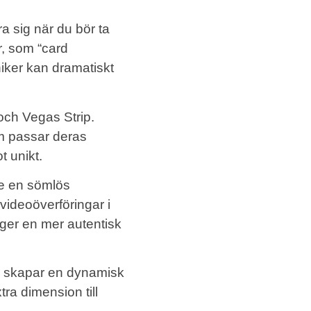
a sig när du bör ta
r, som “card
niker kan dramatiskt
 och Vegas Strip.
som passar deras
t unikt.
re en sömlös
videoöverföringar i
h ger en mer autentisk
om skapar en dynamisk
tra dimension till